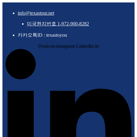
info@texastour.net
미국현지번호 1-972-900-8282
카카오톡ID : texastoyou
Ovaicon-instagram
Linkedin-in