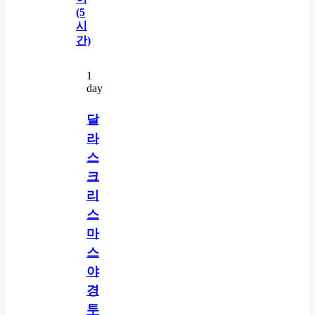
1
day
달
라
스
크
리
스
마
스
야
경
투