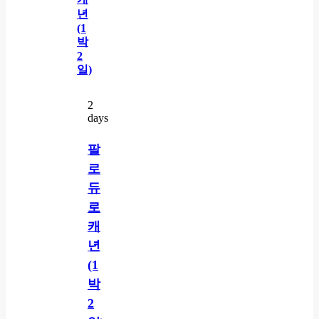
2
days
팔
로
듀
로
캐
년
(1
박
2