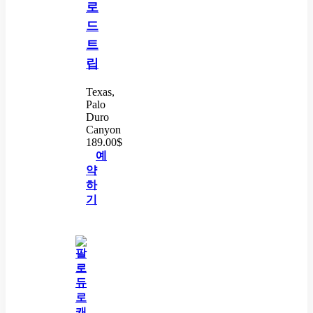
로
드
트
립
Texas,
Palo
Duro
Canyon
189.00
$
예
약
하
기