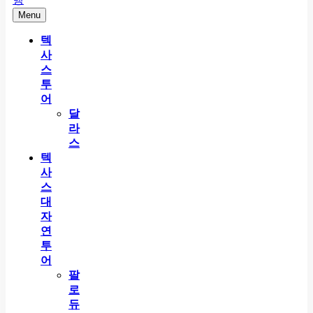
Menu
텍
사
스
투
어
달
라
스
텍
사
스
대
자
연
투
어
팔
로
듀