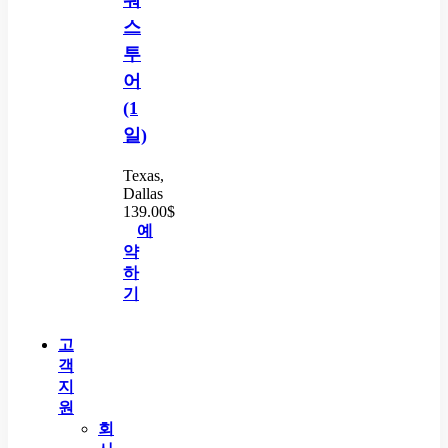
스
투
어
(1
일)
Texas,
Dallas
139.00
$
예
약
하
기
고
객
지
원
회