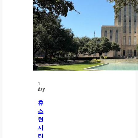
1
day
휴
스
턴
시
티