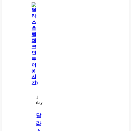
1
day
달
라