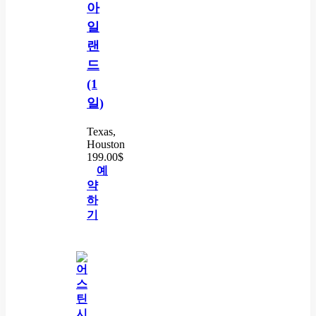
아
일
랜
드
(1
일)
Texas,
Houston
199.00
$
예
약
하
기