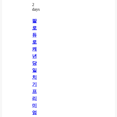
2
days
팔
로
듀
로
캐
년
당
일
치
기
프
리
미
엄