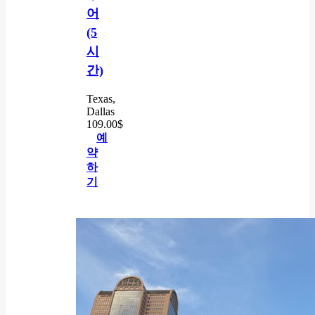
어
(5
시
간)
Texas,
Dallas
109.00
$
예
약
하
기