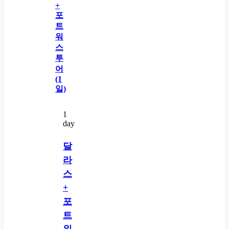
1
day
달
라
스
+
포
트
워