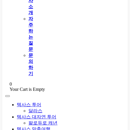
사
소
개
자
주
하
는
질
문
문
의
하
기
0
Your Cart is Empty
텍사스 투어
달라스
텍사스 대자연 투어
팔로듀로 캐년
텍사스 맞춤여행