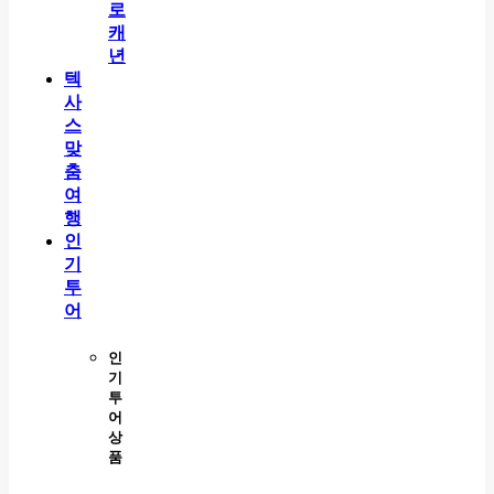
로
캐
년
텍
사
스
맞
춤
여
행
인
기
투
어
인
기
투
어
상
품