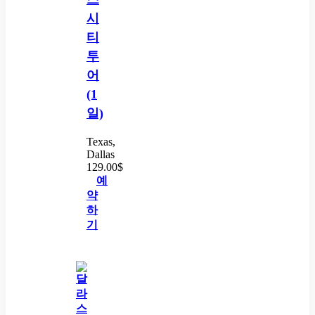
시
티
투
어
(1
일)
Texas,
Dallas
129.00
$
예
약
하
기