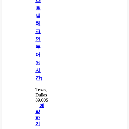
스
호
텔
체
크
인
투
어
(6
시
간)
Texas,
Dallas
89.00
$
예
약
하
기