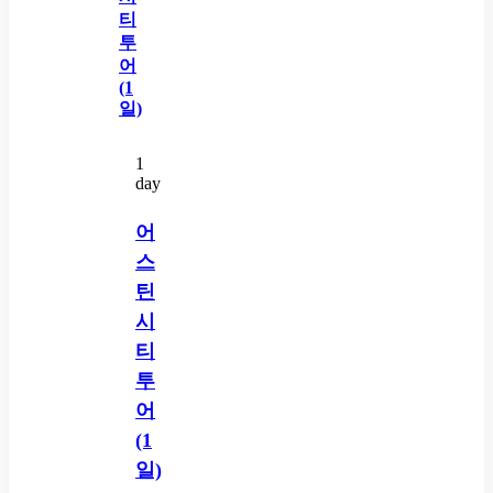
1
day
어
스
틴
시
티
투
어
(1
일)