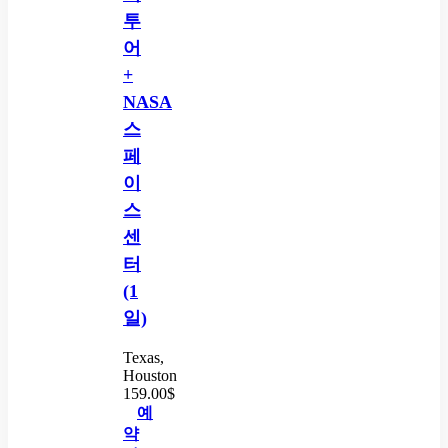
투
어
+
NASA
스
페
이
스
센
터
(1
일)
Texas,
Houston
159.00
$
예
약