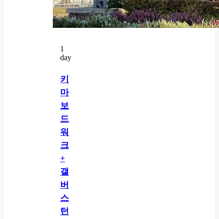
1
day
키
마
보
드
워
크
+
갤
버
스
턴