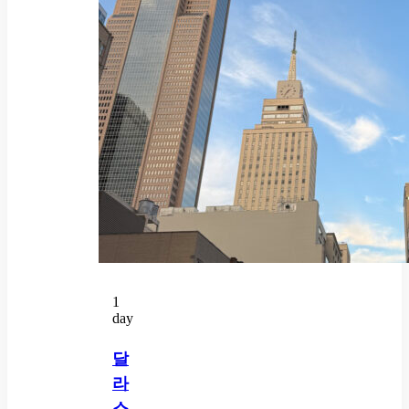
1
day
달
라
스