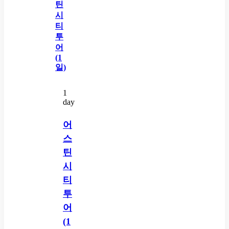
1
day
어
스
틴
시
티
투
어
(1