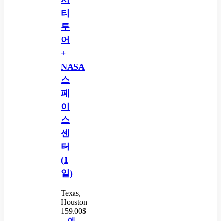
티
투
어
+
NASA
스
페
이
스
센
터
(1
일)
Texas,
Houston
159.00
$
예