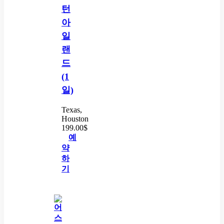
턴
아
일
랜
드
(1
일)
Texas,
Houston
199.00
$
예
약
하
기