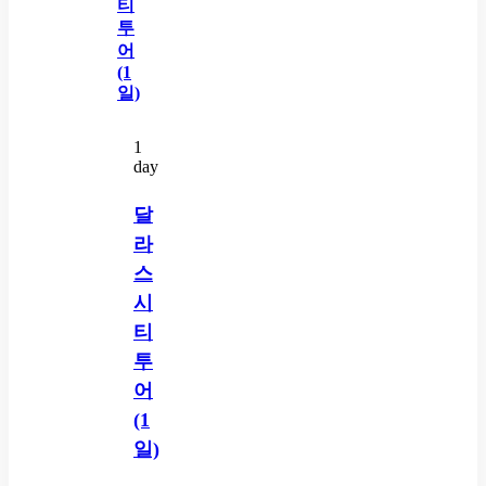
1
day
달
라
스
시
티
투
어
(1
일)