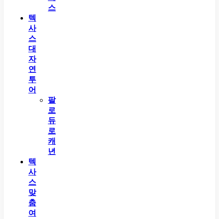
스
텍
사
스
대
자
연
투
어
팔
로
듀
로
캐
년
텍
사
스
맞
춤
여