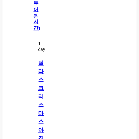
1
day
달
라
스
크
리
스
마
스
야
경