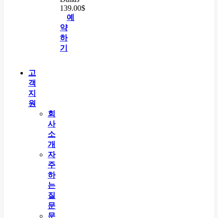
139.00
$
예
약
하
기
고
객
지
원
회
사
소
개
자
주
하
는
질
문
문