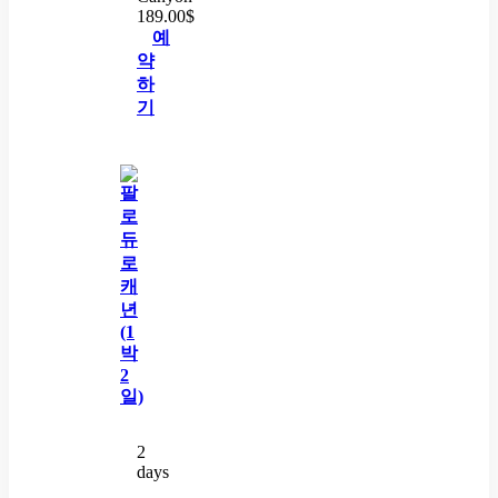
189.00
$
예
약
하
기
2
days