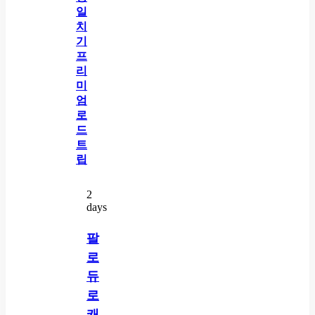
2
days
팔
로
듀
로
캐