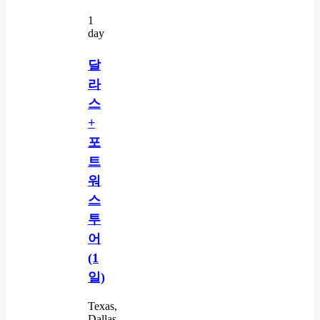
1
day
달
라
스
+
포
트
워
스
투
어
(1
일)
Texas,
Dallas