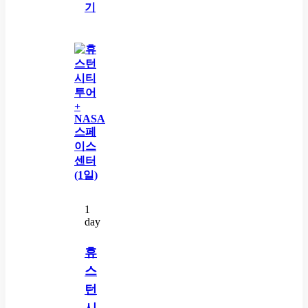
기
1
day
휴
스
턴
시