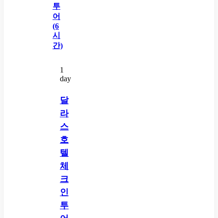
1
day
달
라
스
호
텔
체
크
인
투