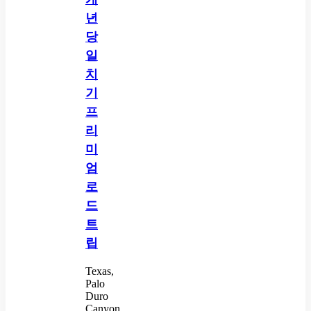
년
당
일
치
기
프
리
미
엄
로
드
트
립
Texas,
Palo
Duro
Canyon