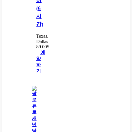
어
(6
시
간)
Texas,
Dallas
89.00
$
예
약
하
기