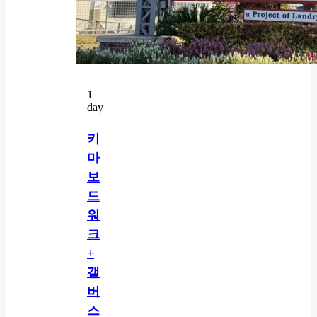
1
day
키
마
보
드
워
크
+
갤
버
스