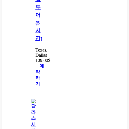
투
어
(5
시
간)
Texas,
Dallas
109.00
$
예
약
하
기