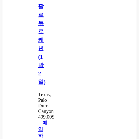
팔
로
듀
로
캐
년
(1
박
2
일)
Texas,
Palo
Duro
Canyon
499.00
$
예
약
하