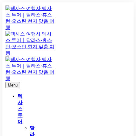
Menu
텍
사
스
투
어
달
라