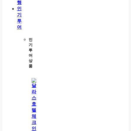
행
인
기
투
어
인
기
투
어
상
품